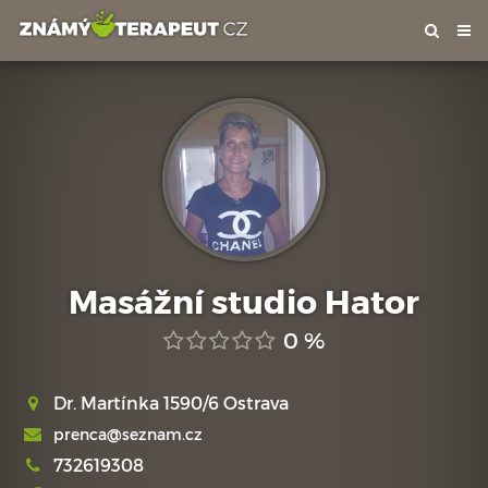
Tog
nav
Masážní studio Hator
0 %
Dr. Martínka 1590/6 Ostrava
prenca@seznam.cz
732619308