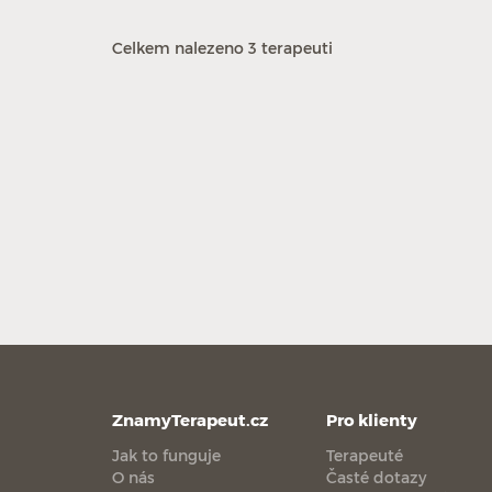
Celkem nalezeno 3 terapeuti
ZnamyTerapeut.cz
Pro klienty
Jak to funguje
Terapeuté
O nás
Časté dotazy