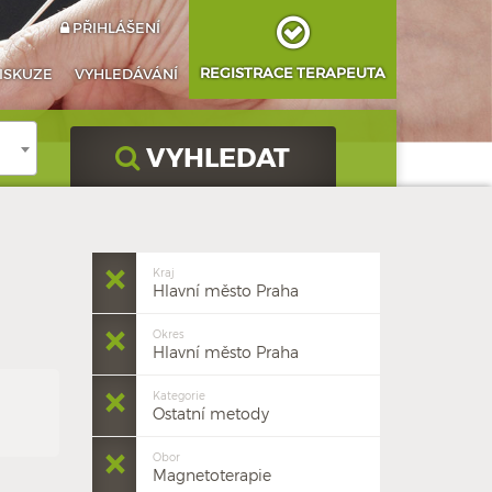
PŘIHLÁŠENÍ
REGISTRACE TERAPEUTA
ISKUZE
VYHLEDÁVÁNÍ
VYHLEDAT
Kraj
Hlavní město Praha
Okres
Hlavní město Praha
Kategorie
Ostatní metody
Obor
Magnetoterapie