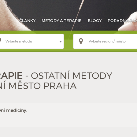
ČLÁNKY
METODY
A TERAPIE
BLOGY
PORADNA
A D
Vyberte metodu
Vyberte region / město
APIE
- OSTATNÍ METODY
NÍ MĚSTO PRAHA
vní medicíny.