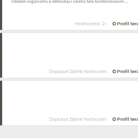
lidském organismu a detoxikaci celého těla kombinováním ...
Hodnoceno: 2×
Profil te
Doposud žádné hodnocení
Profil te
Doposud žádné hodnocení
Profil te