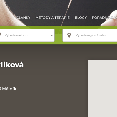
ČLÁNKY
METODY
A TERAPIE
BLOGY
PORADNA
A D
Vyberte metodu
Vyberte region / město
líková
5 Mělník