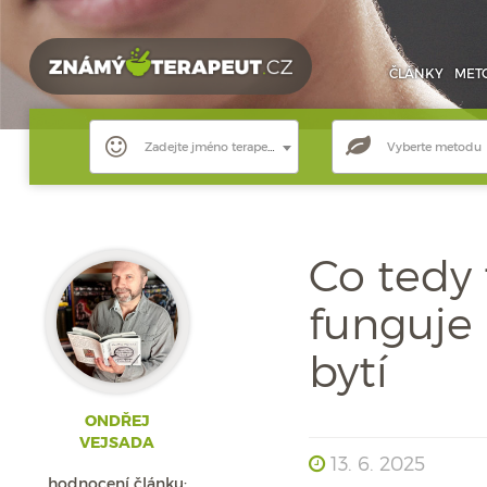
ČLÁNKY
MET
Zadejte jméno terapeuta
Vyberte metodu
Co tedy 
funguje 
bytí
ONDŘEJ
VEJSADA
13. 6. 2025
hodnocení článku: