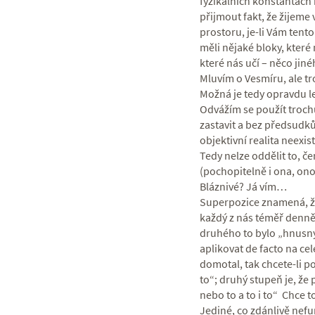
fyzikálních konstantách 
přijmout fakt, že žijeme
prostoru, je-li Vám tento
měli nějaké bloky, kter
které nás učí – něco ji
Mluvím o Vesmíru, ale tr
Možná je tedy opravdu l
Odvážím se použít trochu 
zastavit a bez předsudk
objektivní realita neexi
Tedy nelze oddělit to, če
(pochopitelně i ona, ono,
Bláznivé? Já vím…
Superpozice znamená, že 
každý z nás téměř denně.
druhého to bylo „hnusný
aplikovat de facto na ce
domotal, tak chcete-li po
to“; druhý stupeň je, že pl
nebo to a to i to“ Chce t
Jediné, co zdánlivě nefu