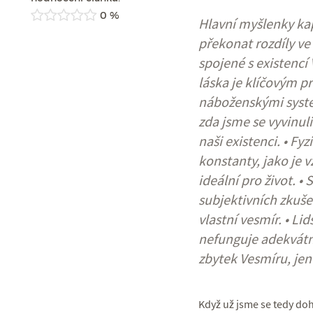
0 %
Hlavní myšlenky kapi
překonat rozdíly ve
spojené s existencí
láska je klíčovým p
náboženskými systém
zda jsme se vyvinul
naši existenci. • Fy
konstanty, jako je 
ideální pro život. •
subjektivních zkuše
vlastní vesmír. • Li
nefunguje adekvátně
zbytek Vesmíru, jen
Když už jsme se tedy do