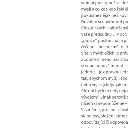
vnímat pocity, než se doh
myslí a co kde kdo řekl 
pokusme nějak nešikovn
Dovolím si navrhnout po
filozofických i nábožens
Vaše předsudky… Moc Vás
„pouze“ poslouchat a př
řečeno – nechte mě to, m
Víte, v mých očích je prá
z „opiček“ nebo nás stvo
si snad nepovšimnout, ja
jednou – je opravdu jedn
tak, abychom my žili spok
nebo vejce (i když jak pr
Shrnul bych to tedy nejr
vývojem“ Jinak se totiž
ničem si nepomůžeme –
Vezměme, prosím, v úvah
sklon osy, složení atmos
odpovídající či odpovíd