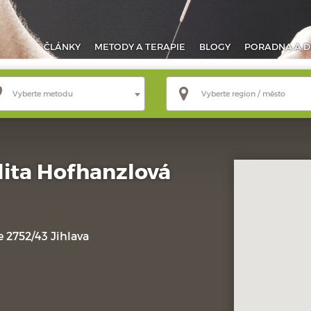
ČLÁNKY
METODY
A TERAPIE
BLOGY
PORADNA
A D
Vyberte metodu
Vyberte region / město
ita Hofhanzlová
 2752/43 Jihlava