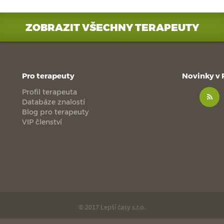
ZOBRAZIT VŠECHNY TERAPEUTY
Pro terapeuty
Novinky v
Profil terapeuta
Databáze znalostí
Blog pro terapeuty
VIP členství
© 2017 Lepší časy s.r.o.
made with
by
esmedia
love