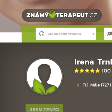
Zadejte jméno terapeuta
Irena Trn
100
Tř.1. Máje 1727
JSEM TENTO