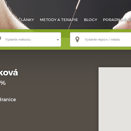
ČLÁNKY
METODY
A TERAPIE
BLOGY
PORADNA
A D
Vyberte metodu
Vyberte region / město
ková
 %
 Hranice