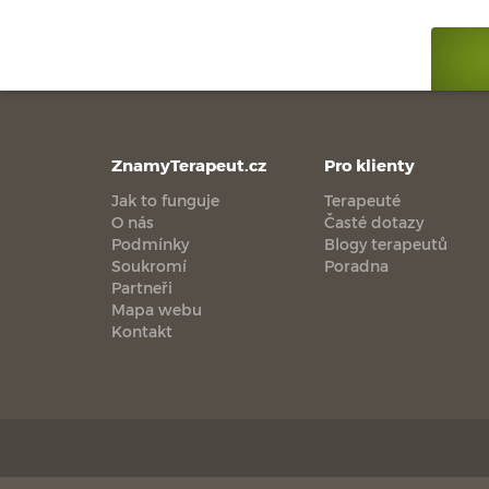
ZnamyTerapeut.cz
Pro klienty
Jak to funguje
Terapeuté
O nás
Časté dotazy
Podmínky
Blogy terapeutů
Soukromí
Poradna
Partneři
Mapa webu
Kontakt