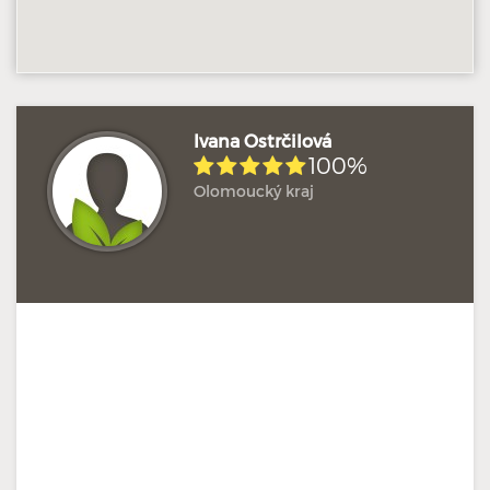
Ivana Ostrčilová
100%
Olomoucký kraj
Hodnoceno: 2×
Profil terapeuta