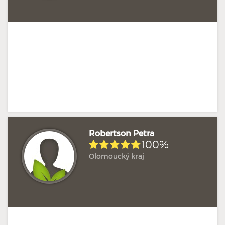
Robertson Petra
100%
Olomoucký kraj
Hodnoceno: 2×
Profil terapeuta