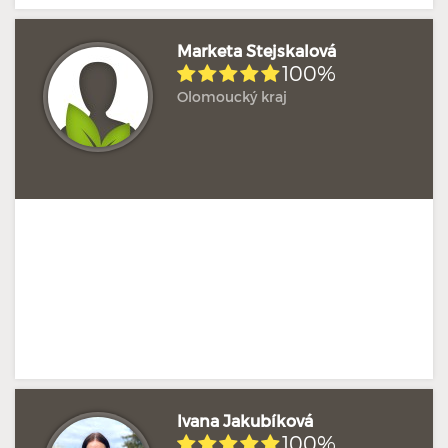
Marketa Stejskalová
100%
Olomoucký kraj
Hodnoceno: 2×
Profil terapeuta
Ivana Jakubíková
100%