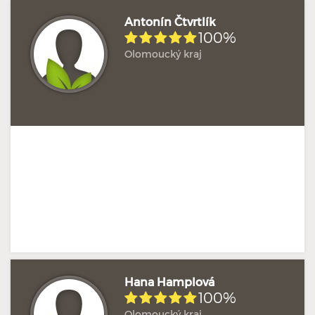
Antonín Čtvrtlík
100%
Olomoucký kraj
Hodnoceno: 1×
Profil terapeuta
Hana Hamplová
100%
Olomoucký kraj