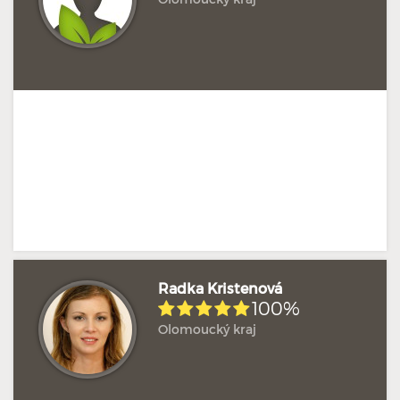
Hodnoceno: 1×
Profil terapeuta
Radka Kristenová
100%
Olomoucký kraj
Hodnoceno: 1×
Profil terapeuta