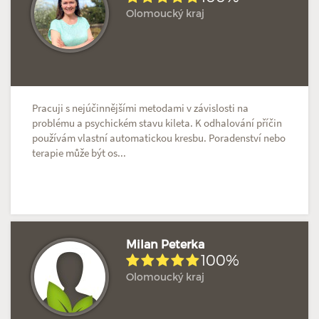
Olomoucký kraj
Hodnoceno: 2×
Profil terapeuta
Pracuji s nejúčinnějšími metodami v závislosti na
problému a psychickém stavu kileta. K odhalování příčin
používám vlastní automatickou kresbu. Poradenství nebo
terapie může být os...
Milan Peterka
100%
Olomoucký kraj
Hodnoceno: 2×
Profil terapeuta