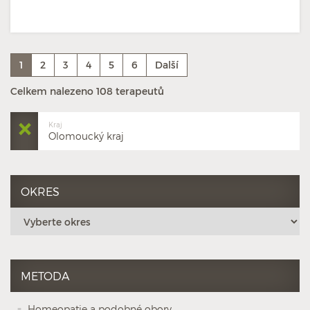
1
2
3
4
5
6
Další
Celkem nalezeno 108 terapeutů
Kraj
Olomoucký kraj
OKRES
METODA
Homeopatie a podobné obory