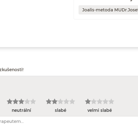
Joalis-metoda MUDr.Jose
zkušenosti!
neutrální
slabé
velmi slabé