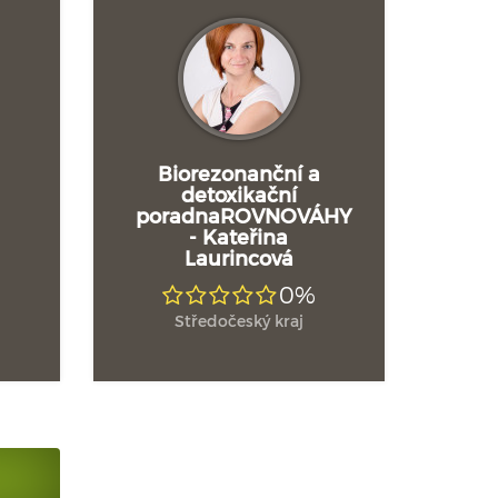
Biorezonanční a
detoxikační
poradnaROVNOVÁHY
- Kateřina
Laurincová
0%
Středočeský kraj