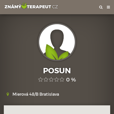
Tog
nav
POSUN
0 %
Mierová 48/B Bratislava