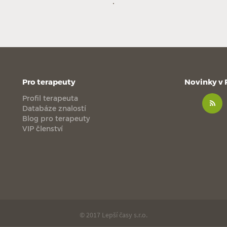
Pro terapeuty
Novinky v
Profil terapeuta
Databáze znalostí
Blog pro terapeuty
VIP členství
© 2017 Lepší časy s.r.o.