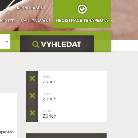
PŘIHLÁŠENÍ
REGISTRACE TERAPEUTA
ISKUZE
VYHLEDÁVÁNÍ
VYHLEDAT
Kraj
Zürich
Okres
Zürich
Město
Zürich
rapeuta