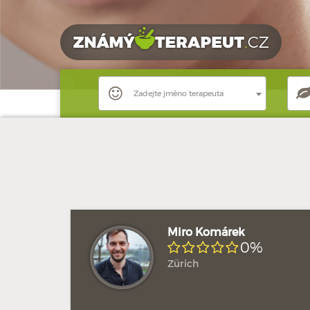
Zadejte jméno terapeuta
Miro Komárek
0%
Zürich