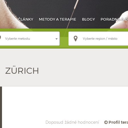
ČLÁNKY
METODY
A TERAPIE
BLOGY
PORADNA
A D
Vyberte metodu
Vyberte region / město
ZÜRICH
Doposud žádné hodnocení
Profil te