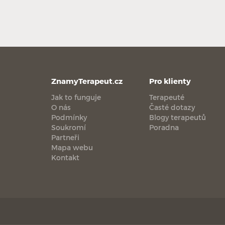
ZnamyTerapeut.cz
Pro klienty
Jak to funguje
Terapeuté
O nás
Časté dotazy
Podmínky
Blogy terapeutů
Soukromí
Poradna
Partneři
Mapa webu
Kontakt