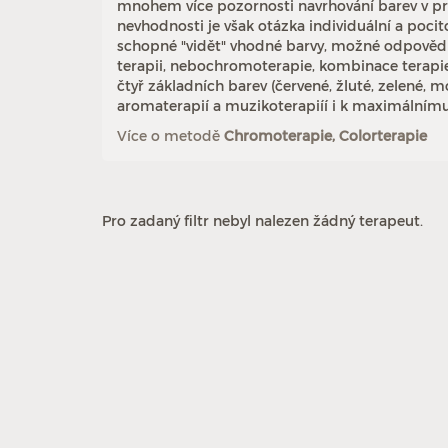
mnohem více pozornosti navrhování barev v pr
nevhodnosti je však otázka individuální a pocit
schopné "vidět" vhodné barvy, možné odpovědi n
terapii, nebochromoterapie, kombinace terapi
čtyř základních barev (červené, žluté, zelené, 
aromaterapií a muzikoterapiíí i k maximální
Více o metodě
Chromoterapie, Colorterapie
Pro zadaný filtr nebyl nalezen žádný terapeut.