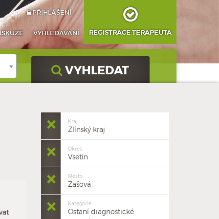
PŘIHLÁŠENÍ
REGISTRACE TERAPEUTA
ISKUZE
VYHLEDÁVÁNÍ
VYHLEDAT
Kraj
Zlínský kraj
Okres
Vsetín
Město
Zašová
Kategorie
Ostaní diagnostické
vat