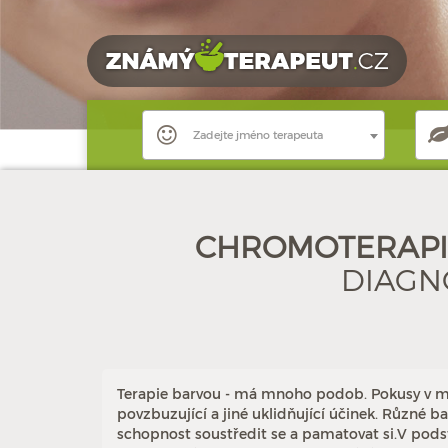
Zadejte jméno terapeuta
CHROMOTERAPIE
DIAGN
Terapie barvou - má mnoho podob. Pokusy v mno
povzbuzující a jiné uklidňující účinek. Různé b
schopnost soustředit se a pamatovat si.V podsta