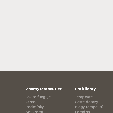
ZnamyTerapeut.cz
Pro klienty
Jak to funguje
Terapeuté
O nás
Časté dotazy
Podmínky
Blogy terapeutů
Soukromí
Poradna