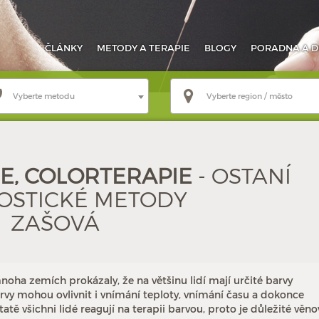
ČLÁNKY
METODY
A TERAPIE
BLOGY
PORADNA
A D
Vyberte metodu
Vyberte region / město
, COLORTERAPIE
- OSTANÍ
OSTICKÉ METODY
ZAŠOVÁ
ha zemích prokázaly, že na většinu lidí mají určité barvy
arvy mohou ovlivnit i vnímání teploty, vnímání času a dokonce
tě všichni lidé reagují na terapii barvou, proto je důležité věno