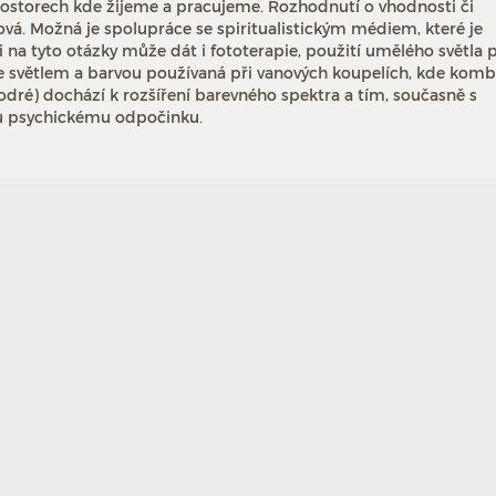
ostorech kde žijeme a pracujeme. Rozhodnutí o vhodnosti či
ová. Možná je spolupráce se spiritualistickým médiem, které je
a tyto otázky může dát i fototerapie, použití umělého světla p
e světlem a barvou používaná při vanových koupelích, kde komb
modré) dochází k rozšíření barevného spektra a tím, současně s
mu psychickému odpočinku.