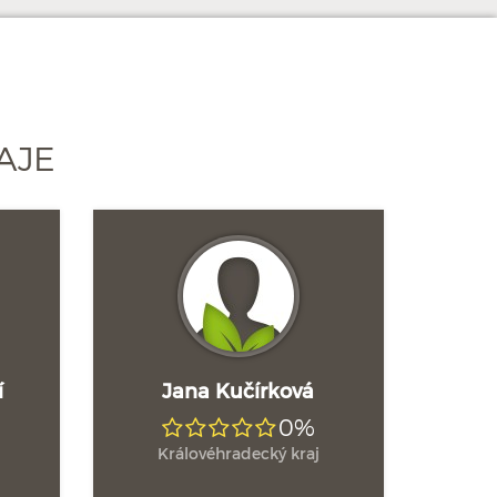
AJE
í
Jana Kučírková
0%
Královéhradecký kraj