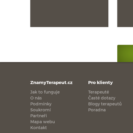
ZnamyTerapeut.cz
Pro klienty
Jak to funguje
Terapeuté
O nás
Časté dotazy
Podmínky
Blogy terapeutů
Soukromí
Poradna
Partneři
Mapa webu
Kontakt