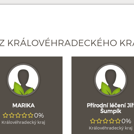
 Z KRÁLOVÉHRADECKÉHO KR
MARIKA
Přírodní léčení Jiř
Šumpík
0%
0%
Královéhradecký kraj
Královéhradecký kraj