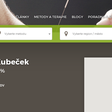
ČLÁNKY
METODY
A TERAPIE
BLOGY
PORADNA
A D
Vyberte metodu
Vyberte region / město
Kubeček
 %
ov