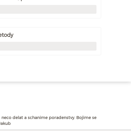
etody
neco delat a schanime poradenstvy. Bojime se
Jakub