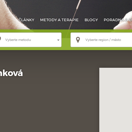
ČLÁNKY
METODY
A TERAPIE
BLOGY
PORADNA
A D
Vyberte metodu
Vyberte region / město
hková