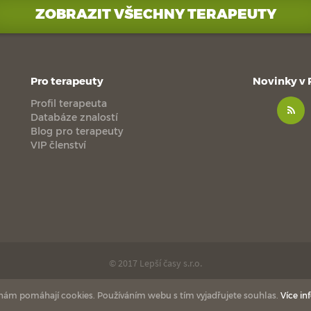
ZOBRAZIT VŠECHNY TERAPEUTY
Pro terapeuty
Novinky v
Profil terapeuta
Databáze znalostí
Blog pro terapeuty
VIP členství
© 2017 Lepší časy s.r.o.
made with
by
esmedia
love
 nám pomáhají cookies. Používáním webu s tím vyjadřujete souhlas.
Více in