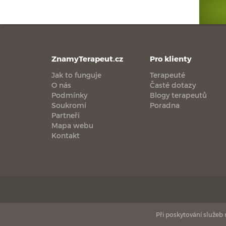
ZnamyTerapeut.cz
Pro klienty
Jak to funguje
Terapeuté
O nás
Časté dotazy
Podmínky
Blogy terapeutů
Soukromí
Poradna
Partneři
Mapa webu
Kontakt
Při poskytování služeb