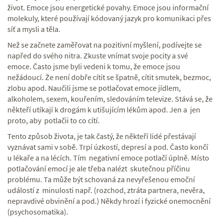
život. Emoce jsou energetické povahy. Emoce jsou informační
molekuly, které používají kódovaný jazyk pro komunikaci přes
síť a mysli a těla.
Než se začnete zaměřovat na pozitivní myšlení, podívejte se
napřed do svého nitra. Zkuste vnímat svoje pocity a své
emoce. Často jsme byli vedeni k tomu, že emoce jsou
nežádoucí. Že není dobře cítit se špatně, cítit smutek, bezmoc,
zlobu apod. Naučili jsme se potlačovat emoce jídlem,
alkoholem, sexem, kouřením, sledováním televize. Stává se, že
někteří utíkají k drogám k utišujícím lékům apod. Jen a jen
proto, aby potlačii to co cítí.
Tento způsob života, je tak častý, že někteří lidé přestávají
vyznávat sami v sobě. Trpí úzkostí, depresí a pod. Často končí
u lékaře a na lécích. Tím negativní emoce potlačí úplně. Místo
potlačování emocí je ale třeba nalézt skutečnou příčinu
problému. Ta může být schovaná za nevyřešenou emoční
událostí z minulosti např. (rozchod, ztráta partnera, nevěra,
nepravdivé obvinění a pod.) Někdy hrozí i fyzické onemocnění
(psychosomatika).