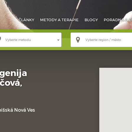
ČLÁNKY
METODY
A TERAPIE
BLOGY
PORADNA
A D
Vyberte metodu
Vyberte region / město
genija
čová,
pišská Nová Ves