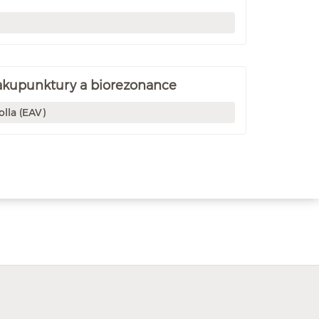
 akupunktury a biorezonance
lla (EAV)