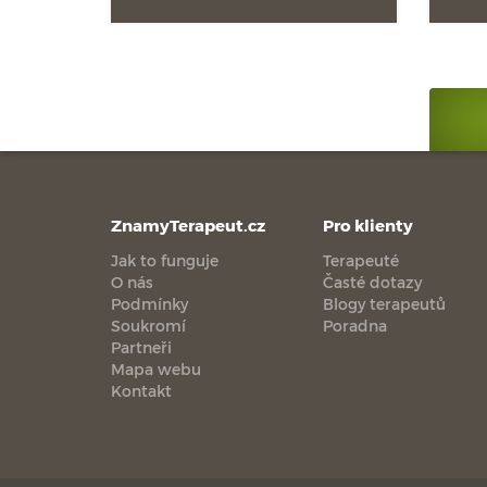
ZnamyTerapeut.cz
Pro klienty
Jak to funguje
Terapeuté
O nás
Časté dotazy
Podmínky
Blogy terapeutů
Soukromí
Poradna
Partneři
Mapa webu
Kontakt