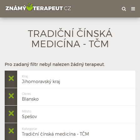
Tog
nav
TRADIČNÍ ČÍNSKÁ
MEDICÍNA - TČM
Pro zadaný filtr nebyl nalezen žádný terapeut.
Kraj
Jihomoravský kraj
Okres
Blansko
Město
Spešov
Kategorie
Tradiční čínská medicína - TČM