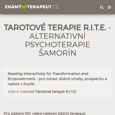
Tog
nav
TAROTOVÉ TERAPIE R.I.T.E.
-
ALTERNATIVNÍ
PSYCHOTERAPIE
ŠAMORÍN
Reading Interactively for Transformation and
Empowerment - pro zdraví, dobré vztahy, prosperitu a
radost v životě
Více o metodě
Tarotové terapie R.I.T.E.
Pro zadaný filtr nebyl nalezen žádný terapeut.