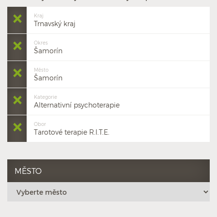
Kraj
Trnavský kraj
Okres
Šamorín
Město
Šamorín
Kategorie
Alternativní psychoterapie
Obor
Tarotové terapie R.I.T.E.
MĚSTO