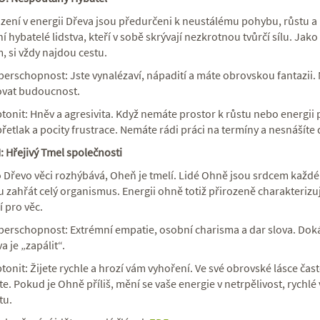
ození v energii Dřeva jsou předurčeni k neustálému pohybu, růstu a
í hybatelé lidstva, kteří v sobě skrývají nezkrotnou tvůrčí sílu. Jak
, si vždy najdou cestu.
erschopnost: Jste vynalézaví, nápadití a máte obrovskou fantazii. M
vat budoucnost.
tonit: Hněv a agresivita. Když nemáte prostor k růstu nebo energii 
přetlak a pocity frustrace. Nemáte rádi práci na termíny a nesnášíte 
: Hřejivý Tmel společnosti
 Dřevo věci rozhýbává, Oheň je tmelí. Lidé Ohně jsou srdcem každé 
 zahřát celý organismus. Energii ohně totiž přirozeně charakterizuj
 pro věc.
perschopnost: Extrémní empatie, osobní charisma a dar slova. Dok
a je „zapálit“.
tonit: Žijete rychle a hrozí vám vyhoření. Ve své obrovské lásce ča
e. Pokud je Ohně příliš, mění se vaše energie v netrpělivost, rychlé
tu.