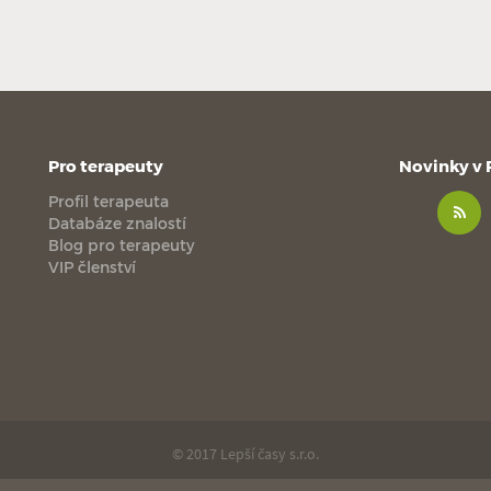
Pro terapeuty
Novinky v
Profil terapeuta
Databáze znalostí
Blog pro terapeuty
VIP členství
© 2017 Lepší časy s.r.o.
made with
by
esmedia
love