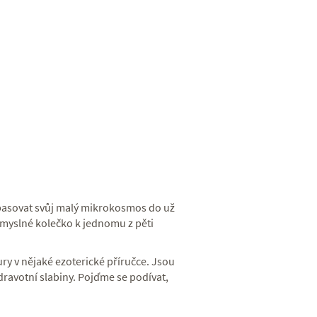
pasovat svůj malý mikrokosmos do už
myslné kolečko k jednomu z pěti
ry v nějaké ezoterické příručce. Jsou
 zdravotní slabiny. Pojďme se podívat,