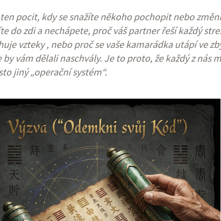
ten pocit, kdy se snažíte někoho pochopit nebo změnit
te do zdi a nechápete, proč váš partner řeší každý stres
uje vzteky , nebo proč se vaše kamarádka utápí ve zb
e by vám dělali naschvály. Je to proto, že každý z ná
to jiný „operační systém“.