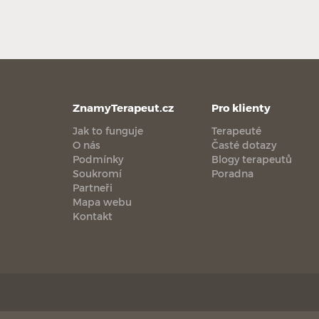
ZnamyTerapeut.cz
Pro klienty
Jak to funguje
Terapeuté
O nás
Časté dotazy
Podmínky
Blogy terapeutů
Soukromí
Poradna
Partneři
Mapa webu
Kontakt