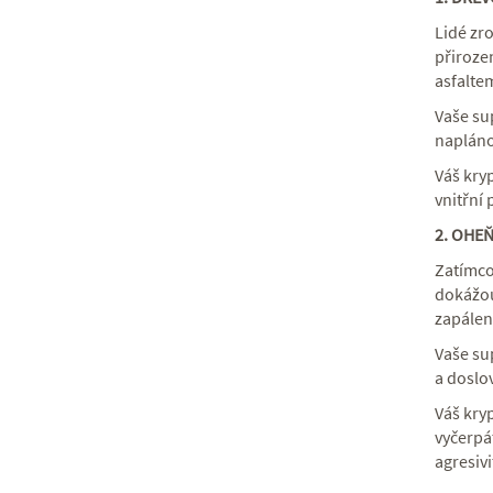
Lidé zr
přirozen
asfaltem
Vaše sup
napláno
Váš kryp
vnitřní 
2. OHEŇ
Zatímco
dokážou
zapálení
Vaše su
a doslov
Váš kryp
vyčerpát
agresivi