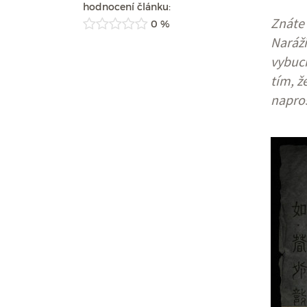
hodnocení článku:
Znáte 
0 %
Naráží
vybuch
tím, ž
napros