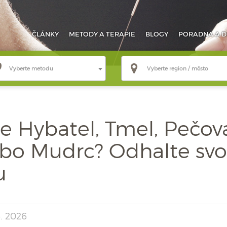
ČLÁNKY
METODY
A TERAPIE
BLOGY
PORADNA
A D
Vyberte metodu
Vyberte region / město
te Hybatel, Tmel, Pečova
bo Mudrc? Odhalte svo
u
6. 2026