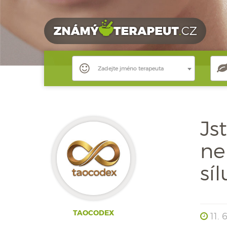
Zadejte jméno terapeuta
Js
ne
síl
TAOCODEX
11. 