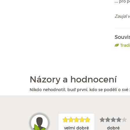
... pro 
Zaujal 
Souvi
Trad
Názory a hodnocení
Nikdo nehodnotil, buď první, kdo se podělí o své 
velmi dobré
dobré