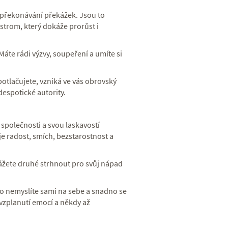
 překonávání překážek. Jsou to
o strom, který dokáže prorůst i
áte rádi výzvy, soupeření a umíte si
potlačujete, vzniká ve vás obrovský
despotické autority.
společnosti a svou laskavostí
e radost, smích, bezstarostnost a
ážete druhé strhnout pro svůj nápad
sto nemyslíte sami na sebe a snadno se
 vzplanutí emocí a někdy až