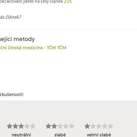
pokračování jděte na celý článek
ZDE
vás článek?
sející metody
iční čínská medicína - TČM TČM
zkušenosti!
neutrální
slabé
velmi slabé