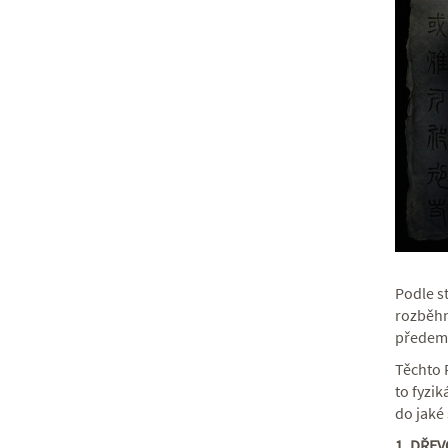
Podle s
rozběhn
předem 
Těchto 
to fyzik
do jaké 
1. DŘEV