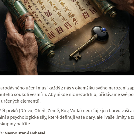
tarodávného učení musí každý z nás v okamžiku svého narození za
utého soukolí vesmíru. Aby nikde nic nezadrhlo, přidáváme své po
určených elementů.
Pět prvků (Dřevo, Oheň, Země, Kov, Voda) neurčuje jen barvu vaší au
ální a psychologické síly, které definují vaše dary, ale i vaše limity a
skupiny patříte.
O: Nespoutaný Hybatel