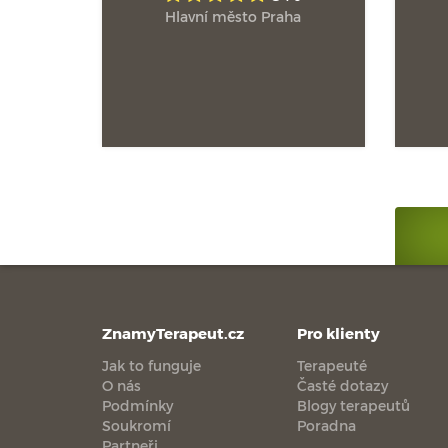
Hlavní město Praha
ZnamyTerapeut.cz
Pro klienty
Jak to funguje
Terapeuté
O nás
Časté dotazy
Podmínky
Blogy terapeutů
Soukromí
Poradna
Partneři