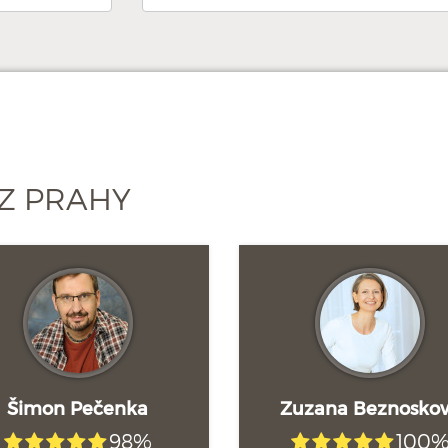
Z PRAHY
Šimon Pečenka
Zuzana Beznosko
98%
100