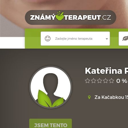
Zadejte jméno terapeuta
Kateřina 
0 %
Za Kačabkou 1
JSEM TENTO