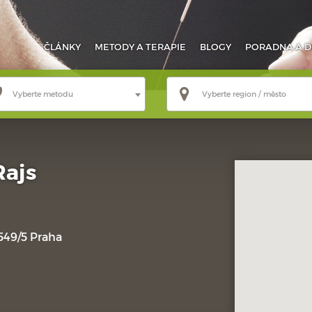
ČLÁNKY
METODY
A TERAPIE
BLOGY
PORADNA
A D
Vyberte metodu
Vyberte region / město
Rajs
549/5 Praha