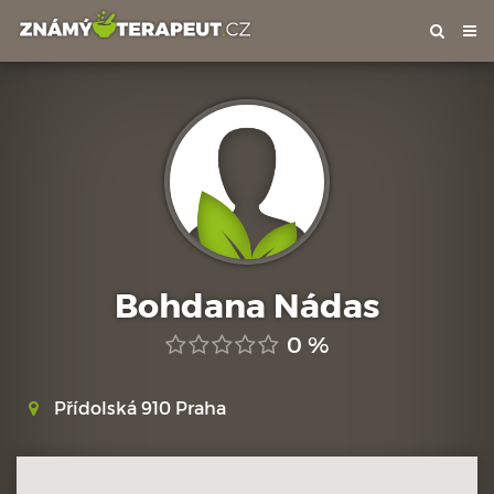
Tog
nav
Bohdana Nádas
0 %
Přídolská 910 Praha