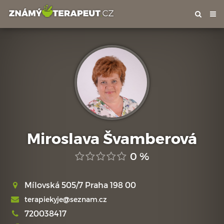
Tog
nav
Miroslava Švamberová
0 %
Mílovská 505/7 Praha 198 00
terapiekyje@seznam.cz
720038417