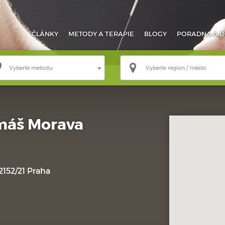
ČLÁNKY
METODY
A TERAPIE
BLOGY
PORADNA
A D
Vyberte metodu
Vyberte region / město
máš Morava
152/21 Praha