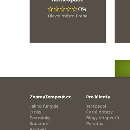
0%
Hlavní město Praha
ZnamyTerapeut.cz
Pro klienty
Jak to funguje
Terapeuté
O nás
Časté dotazy
Podmínky
Blogy terapeutů
Soukromí
Poradna
Partneři