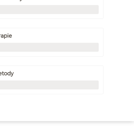
rapie
etody