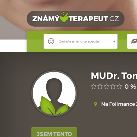
Zadejte jméno terapeuta
MUDr. To
0 %
Na Folimance 2
JSEM TENTO