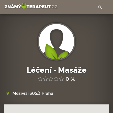
Tog
nav
Léčení - Masáže
0 %
Mezivrší 305/3 Praha