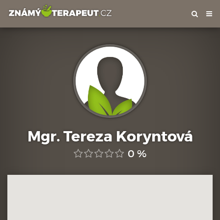
Tog
nav
Mgr. Tereza Koryntová
0 %