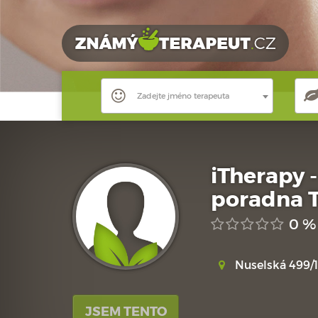
Zadejte jméno terapeuta
iTherapy 
poradna T
0 %
Nuselská 499/1
JSEM TENTO