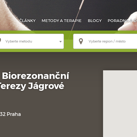
ČLÁNKY
METODY
A TERAPIE
BLOGY
PORADNA
A D
Vyberte metodu
Vyberte region / město
- Biorezonanční
erezy Jágrové
32 Praha