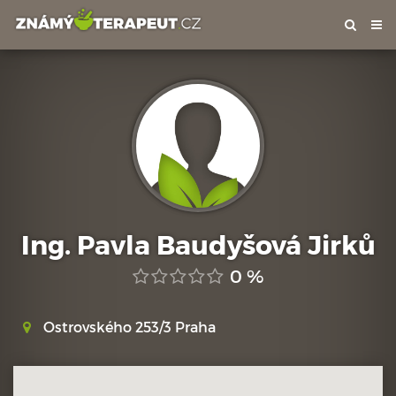
Tog
nav
Ing. Pavla Baudyšová Jirků
0 %
Ostrovského 253/3 Praha