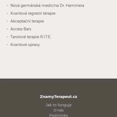
Nová germánská medicína Dr. Hammera
Kvantová regresní terapie
Akceptační terapie
Access Bars
Tarotové terapie R.I.T.E.
Kvantové opravy
ZnamyTerapeut.cz
Jak to funguje
O nás
Podmínky