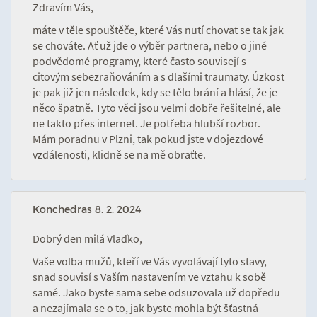
Zdravím Vás,
máte v těle spouštěče, které Vás nutí chovat se tak jak
se chováte. Ať už jde o výběr partnera, nebo o jiné
podvědomé programy, které často souvisejí s
citovým sebezraňováním a s dlašími traumaty. Úzkost
je pak již jen následek, kdy se tělo brání a hlásí, že je
něco špatně. Tyto věci jsou velmi dobře řešitelné, ale
ne takto přes internet. Je potřeba hlubší rozbor.
Mám poradnu v Plzni, tak pokud jste v dojezdové
vzdálenosti, klidně se na mě obraťte.
Konchedras
8. 2. 2024
Dobrý den milá Vlaďko,
Vaše volba mužů, kteří ve Vás vyvolávají tyto stavy,
snad souvisí s Vaším nastavením ve vztahu k sobě
samé. Jako byste sama sebe odsuzovala už dopředu
a nezajímala se o to, jak byste mohla být šťastná