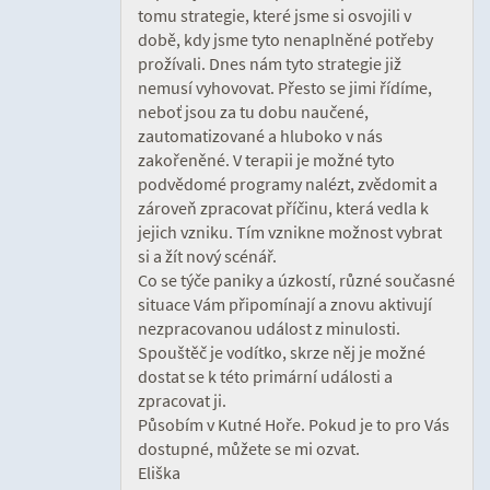
tomu strategie, které jsme si osvojili v
době, kdy jsme tyto nenaplněné potřeby
prožívali. Dnes nám tyto strategie již
nemusí vyhovovat. Přesto se jimi řídíme,
neboť jsou za tu dobu naučené,
zautomatizované a hluboko v nás
zakořeněné. V terapii je možné tyto
podvědomé programy nalézt, zvědomit a
zároveň zpracovat příčinu, která vedla k
jejich vzniku. Tím vznikne možnost vybrat
si a žít nový scénář.
Co se týče paniky a úzkostí, různé současné
situace Vám připomínají a znovu aktivují
nezpracovanou událost z minulosti.
Spouštěč je vodítko, skrze něj je možné
dostat se k této primární události a
zpracovat ji.
Působím v Kutné Hoře. Pokud je to pro Vás
dostupné, můžete se mi ozvat.
Eliška