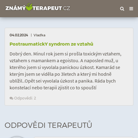
Tog
nav
04.02.2024
| Vlaďka
PostraumatickY syndrom ze vztahů
Dobrý den. Minul rok jsem si prošla toxickým vztahem,
vztahem s mamankem a egoistou. A naposled muž, u
kterého jsem si vyvolala panickou úzkost. Kamarád se
kterým jsem se viděla po 3letech a který mi hodně
ublížil..Opět sei vyvolala úzkost a panika. Ráda bych
konstelací nebo terapii zjistit co to spouští
Odpovědí: 2
ODPOVĚDI TERAPEUTŮ