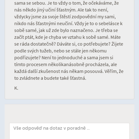
sama se sebou. Je to vždy o tom, že očekáváme, že
nás někdo jiný učiní šťastným. Ale tak to není,
vždycky jsme za svoje štěstí zodpovědní my sami,
nikdo nás šťastnými neučiní. Vždy je to o sebelásce k
sobě samé, jak už zde bylo naznačeno. Je třeba se
začít ptát, kde je chyba ve vztahu k sobě samé. Máte
se ráda dostatečně? Dáváte si, co potřebujete? Žijete
podle svých tužeb, nebo se stále jen někomu
podřizujete? Není to jednoduché a sama jsem si
tímto procesem několikanásobně procházela, ale
každá další zkušenost nás někam posouvá. Věřím, že
to zvládnete a budete také šťastná.
K.