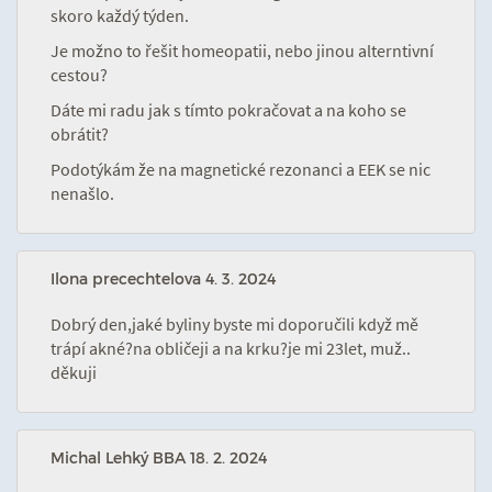
skoro každý týden.
Je možno to řešit homeopatii, nebo jinou alterntivní
cestou?
Dáte mi radu jak s tímto pokračovat a na koho se
obrátit?
Podotýkám že na magnetické rezonanci a EEK se nic
nenašlo.
Ilona precechtelova
4. 3. 2024
Dobrý den,jaké byliny byste mi doporučili když mě
trápí akné?na obličeji a na krku?je mi 23let, muž..
děkuji
Michal Lehký BBA
18. 2. 2024