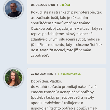
05. 02. 2024 10:00
|
Jiří Štágl
Pokud jste na stránkách psychoterapie, tak
asi začínáte tušit, kdo je základním
spouštěčem situací které prožíváme.
Otázkou pak bývá, zda jsme v situaci, kdy se
teprve potřebujeme takovými obecně
zdánlivě divnými situacemi sytitit, nebo se
již blížíme momentu, kdy si chceme říci "tak
dost, takto žít nechci, toto již nemám
zapotřebí".
23. 02. 2024 11:36
|
Eliška Krčmářová
Dobrý den, Vlaďko,
do vztahů se často promítají naše dávná
emoční zranění a nenaplněné potřeby
(potřeba lásky, přijetí, bezpečí a jistoty
apod.). Podvědomě usilujeme o
uspokojení těchto potřeb a používáme k