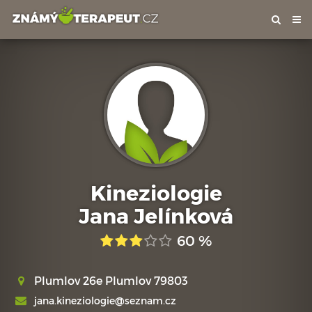
Tog
nav
Kineziologie
Jana Jelínková
60 %
Plumlov 26e Plumlov 79803
jana.kineziologie@seznam.cz