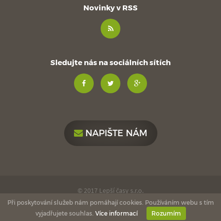
Novinky v RSS
Sledujte nás na sociálních sítích
NAPIŠTE NÁM
© 2017 Lepší časy s.r.o.
Při poskytování služeb nám pomáhají cookies. Používáním webu s tím
made with
by
esmedia
love
vyjadřujete souhlas.
Více informací
Rozumím