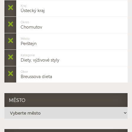
Kraj
Ústecký kraj
Okres
Chomutov
Město
Perštejn
Kategorie
Diety, výživové styly
Obor
Breussova dieta
MĚSTO