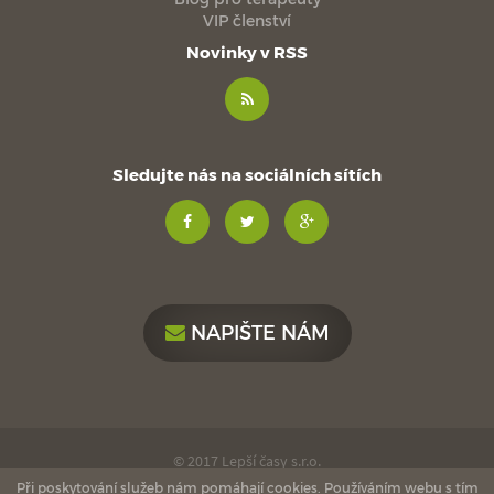
VIP členství
Novinky v RSS
Sledujte nás na sociálních sítích
NAPIŠTE NÁM
© 2017 Lepší časy s.r.o.
Při poskytování služeb nám pomáhají cookies. Používáním webu s tím
love