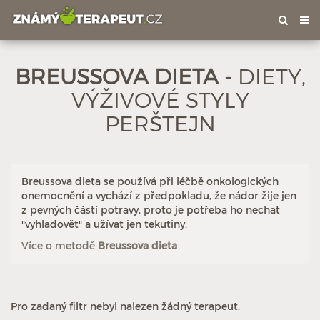
Tog
nav
BREUSSOVA DIETA
- DIETY,
VÝŽIVOVÉ STYLY
PERŠTEJN
Breussova dieta se používá při léčbě onkologických
onemocnění a vychází z předpokladu, že nádor žije jen
z pevných částí potravy, proto je potřeba ho nechat
"vyhladovět" a užívat jen tekutiny.
Více o metodě
Breussova dieta
Pro zadaný filtr nebyl nalezen žádný terapeut.