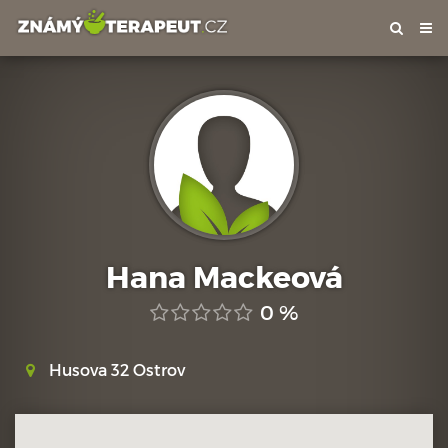
Tog
nav
Hana Mackeová
0 %
Husova 32 Ostrov