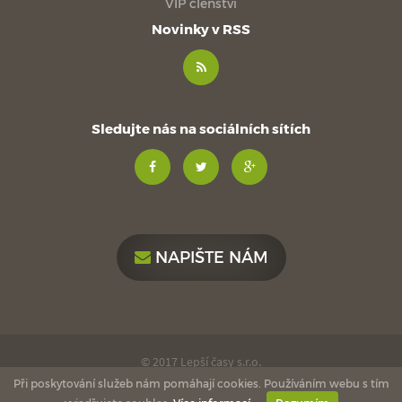
VIP členství
Novinky v RSS
Sledujte nás na sociálních sítích
NAPIŠTE NÁM
© 2017 Lepší časy s.r.o.
Při poskytování služeb nám pomáhají cookies. Používáním webu s tím
made with
by
esmedia
love