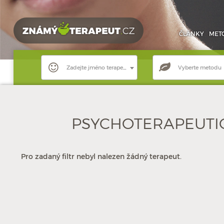
ČLÁNKY
MET
Zadejte jméno terapeuta
Vyberte metodu
PSYCHOTERAPEUTI
Pro zadaný filtr nebyl nalezen žádný terapeut.