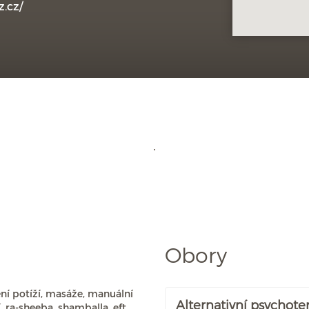
.cz/
Obory
ení potíží, masáže, manuální
Alternativní psychote
í, ra-sheeba, shamballa, eft,