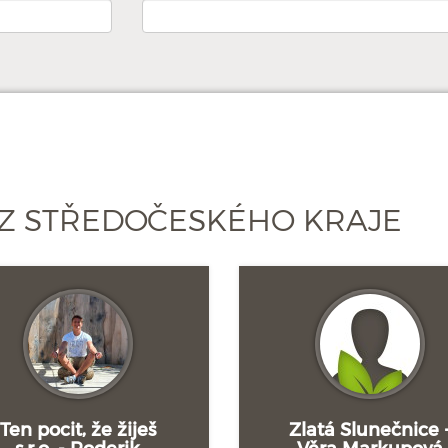
Z STŘEDOČESKÉHO KRAJE
Ten pocit, že žiješ
Zlatá Slunečnice 
s.r.o. - Roderik
Věra Markupová