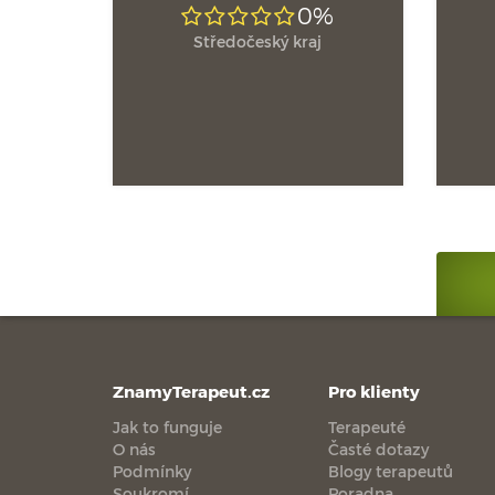
0%
Středočeský kraj
ZnamyTerapeut.cz
Pro klienty
Jak to funguje
Terapeuté
O nás
Časté dotazy
Podmínky
Blogy terapeutů
Soukromí
Poradna