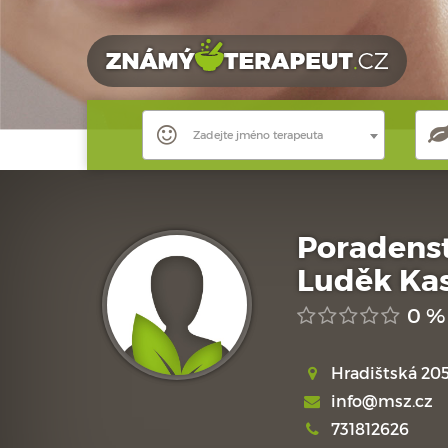
Zadejte jméno terapeuta
Poradens
Luděk Ka
0 %
Hradištská 20
info@msz.cz
731812626