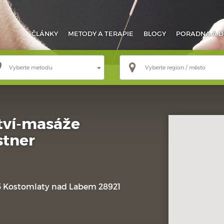
ČLÁNKY
METODY
A TERAPIE
BLOGY
PORADNA
A D
Vyberte metodu
Vyberte region / město
tví-masáže
stner
5 Kostomlaty nad Labem 28921