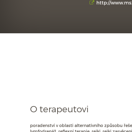
http://www.msz
O terapeutovi
poradenství v oblasti alternativního způsobu řeš
lymfodrenáž, reflexní terapie, reiki, reiki zasvěcen