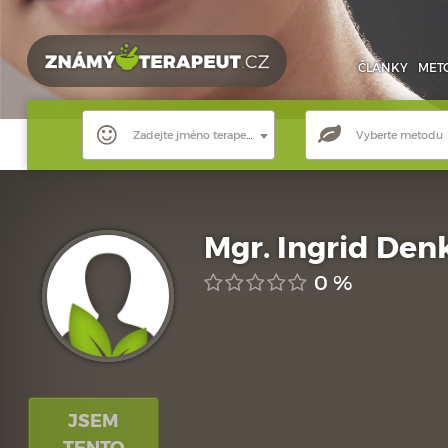
ČLÁNKY
MET
Zadejte jméno terapeuta
Vyberte metodu
Mgr. Ingrid Den
0 %
JSEM
TENTO