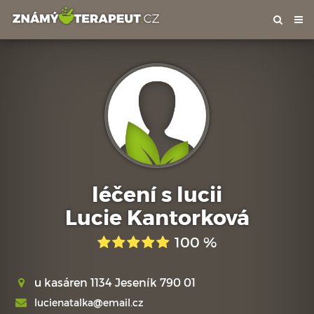
Tog
nav
léčení s lucii
Lucie Kantorková
100 %
u kasáren 1134 Jeseník 790 01
lucienatalka@email.cz