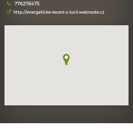
776276475
http://energeticke-leceni-s-lucii.webnode.cz