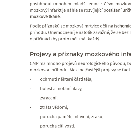
postihnout i mnohem mladší jedince. Cévní mozkov
mozkový infarkt je náhle se rozvíjející postižení urč
mozkové tkáně
.
Podle příznaků se mozková mrtvice dělí na
ischemi
příhodu. Onemocnění je natolik závažné, že se bez
o příčinách by proto měl znát každý.
Projevy a příznaky mozkového inf
CMP má mnoho projevů neurologického původu, bohuže
mozkovou příhodu. Mezi nejčastější projevy se řadí
- ochrnutí některé části těla,
- bolest a motání hlavy,
- zvracení,
- ztráta vědomí,
- porucha paměti, mluvení, zraku,
- porucha citlivosti.