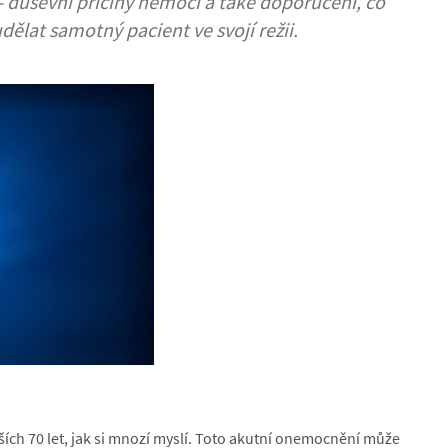
- duševní příčiny nemoci a také doporučení, co
ělat samotný pacient ve svojí režii.
ších 70 let, jak si mnozí myslí. Toto akutní onemocnění může