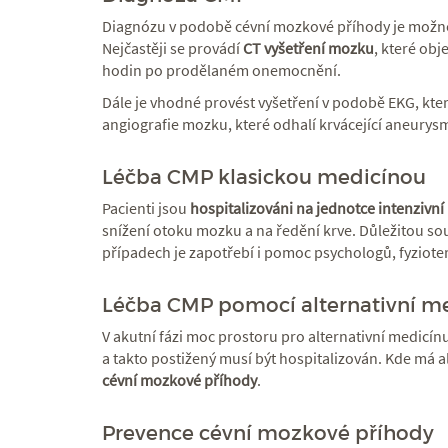
Diagnózu v podobě cévní mozkové příhody je možn
Nejčastěji se provádí
CT vyšetření mozku
, které obj
hodin po prodělaném onemocnění.
Dále je vhodné provést vyšetření v podobě EKG, kte
angiografie mozku, které odhalí krvácející aneurys
Léčba CMP klasickou medicínou
Pacienti jsou
hospitalizováni na jednotce intenzivní
snížení otoku mozku a na ředění krve. Důležitou souč
případech je zapotřebí i pomoc psychologů, fyziot
Léčba CMP pomocí alternativní m
V akutní fázi moc prostoru pro alternativní medicín
a takto postižený musí být hospitalizován. Kde má al
cévní mozkové příhody
.
Prevence cévní mozkové příhody