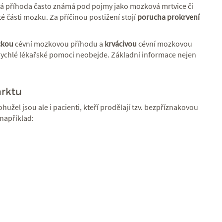
á příhoda často známá pod pojmy jako mozková mrtvice či
ité části mozku. Za příčinou postižení stojí
porucha prokrvení
ckou
cévní mozkovou příhodu a
krvácivou
cévní mozkovou
 rychlé lékařské pomoci neobejde. Základní informace nejen
arktu
l jsou ale i pacienti, kteří prodělají tzv. bezpříznakovou
 například: