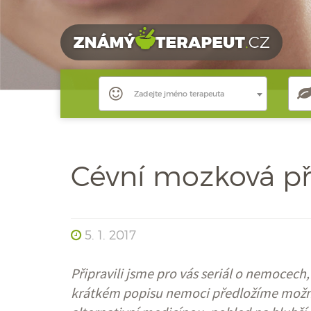
Zadejte jméno terapeuta
Cévní mozková p
5. 1. 2017
Připravili jsme pro vás seriál o nemocec
krátkém popisu nemoci předložíme možno