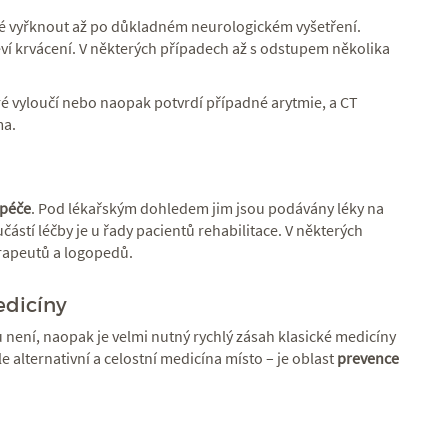
é vyřknout až po důkladném neurologickém vyšetření.
eví krvácení. V některých případech až s odstupem několika
ré vyloučí nebo naopak potvrdí případné arytmie, a CT
ma.
 péče
. Pod lékařským dohledem jim jsou podávány léky na
ástí léčby je u řady pacientů rehabilitace. V některých
erapeutů a logopedů.
edicíny
u není, naopak je velmi nutný rychlý zásah klasické medicíny
e alternativní a celostní medicína místo – je oblast
prevence