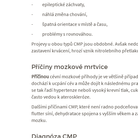
- epileptické záchvaty,
- náhlá změna chování,
- špatná orientace v místě a času,
- problémy s rovnováhou.
Projevy u obou typů CMP jsou obdobné. Avšak nedoj
zastavení krvácení, hrozí vznik nitrolebního přetlaku
Příčiny mozkové mrtvice
Příčinou
cévní mozkové příhody je ve většině přípa
dochází k ucpání cév a může dojít k následnému pra
se tak řadí hypertenze neboli vysoký krevní tlak, cu
často vedou k ateroskleróze.
Dalšími příčinami CMP, které není radno podceňovat,
flutter síní, dehydratace spojena s vyšším věkem a
mozku.
Diagnóza CMP