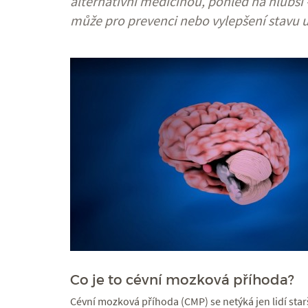
alternativní medicínou, pohled na hlubší 
může pro prevenci nebo vylepšení stavu ud
Co je to cévní mozková příhoda?
Cévní mozková příhoda (CMP) se netýká jen lidí star