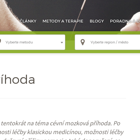
ČLÁNKY
METODY
A TERAPIE
BLOGY
PORADNA
A D
Vyberte metodu
Vyberte region / město
říhoda
h, tentokrát na téma cévní mozková příhoda. Po
sti léčby klasickou medicínou, možnosti léčby