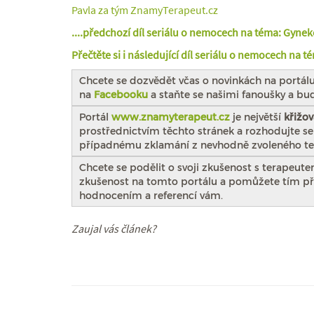
Pavla za tým ZnamyTerapeut.cz
....předchozí díl seriálu o nemocech na téma: Gyne
Přečtěte si i následující díl seriálu o nemocech na t
Chcete se dozvědět včas o novinkách na portál
na
Facebooku
a staňte se našimi fanoušky a bu
Portál
www.znamyterapeut.cz
je největší
křižov
prostřednictvím těchto stránek a rozhodujte s
případnému zklamání z nevhodně zvoleného te
Chcete se podělit o svoji zkušenost s terapeut
zkušenost na tomto portálu a pomůžete tím při
hodnocením a referencí vám.
Zaujal vás článek?