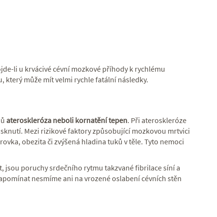
de-li u krvácivé cévní mozkové příhody k rychlému
, který může mít velmi rychle fatální následky.
dů
ateroskleróza neboli kornatění tepen
. Při ateroskleróze
sknutí. Mezi rizikové faktory způsobující mozkovou mrtvici
krovka, obezita či zvýšená hladina tuků v těle. Tyto nemoci
 jsou poruchy srdečního rytmu takzvané fibrilace síní a
 zapomínat nesmíme ani na vrozené oslabení cévních stěn