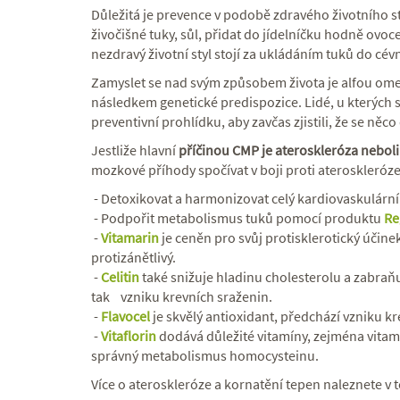
Důležitá je prevence v podobě zdravého životního st
živočišné tuky, sůl, přidat do jídelníčku hodně ovoc
nezdravý životní styl stojí za ukládáním tuků do cév
Zamyslet se nad svým způsobem života je alfou ome
následkem genetické predispozice. Lidé, u kterých se
preventivní prohlídku, aby zavčas zjistili, že se n
Jestliže hlavní
příčinou CMP je ateroskleróza neboli
mozkové příhody spočívat v boji proti ateroskleróze 
- Detoxikovat a harmonizovat celý kardiovaskulár
- Podpořit metabolismus tuků pomocí produktu
Re
-
Vitamarin
je ceněn pro svůj protisklerotický účin
protizánětlivý.
-
Celitin
také snižuje hladinu cholesterolu a zabraňu
tak vzniku krevních sraženin.
-
Flavocel
je skvělý antioxidant, předchází vzniku k
-
Vitaflorin
dodává důležité vitamíny, zejména vitamí
správný metabolismus homocysteinu.
Více o ateroskleróze a kornatění tepen naleznete v