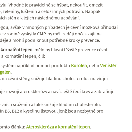
ylu. Vhodné je pravidelně se hýbat, nekouřit, omezit
e, zeleniny, luštěnin a celozrnných potravin. Naopak
ních stěn a k jejich následnému ucpávání.
gou, avšak v mnohých případech je cévní mozková příhoda i
 v rodině vyskytla CMP, by měli raději občas zajít na
ěco děje a mohli podniknout potřebné kroky prevence.
 kornatění tepen
, mělo by hlavní těžiště prevence cévní
a kornatění tepen, čili:
ní systém například pomocí produktu
Korolen
, nebo
Venisfér
.
galen
.
ek na cévní stěny, snižuje hladinu cholesterolu a navíc je i
je rozvoji aterosklerózy a navíc ještě ředí krev a zabraňuje
revních sraženin a také snižuje hladinu cholesterolu.
n B6, B12 a kyselinu listovou, jenž jsou nezbytné pro
 tomto článku:
Ateroskleróza a kornatění tepen
.