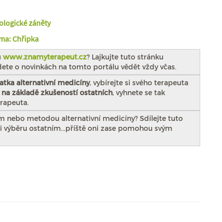
kologické záněty
éma: Chřipka
u
www.znamyterapeut.cz
? Lajkujte tuto stránku
dete o novinkách na tomto portálu vědět vždy včas.
atka alternativní medicíny
, vybírejte si svého terapeuta
e
na základě zkušeností ostatních
, vyhnete se tak
rapeuta.
em nebo metodou alternativní medicíny? Sdílejte tuto
 výběru ostatním...příště oni zase pomohou svým