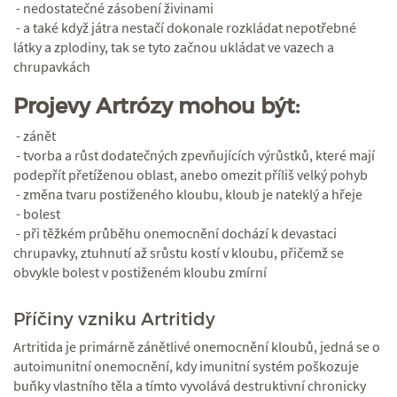
- nedostatečné zásobení živinami
- a také když játra nestačí dokonale rozkládat nepotřebné
látky a zplodiny, tak se tyto začnou ukládat ve vazech a
chrupavkách
Projevy Artrózy mohou být:
- zánět
- tvorba a růst dodatečných zpevňujících výrůstků, které mají
podepřít přetíženou oblast, anebo omezit příliš velký pohyb
- změna tvaru postiženého kloubu, kloub je nateklý a hřeje
- bolest
- při těžkém průběhu onemocnění dochází k devastaci
chrupavky, ztuhnutí až srůstu kostí v kloubu, přičemž se
obvykle bolest v postiženém kloubu zmírní
Příčiny vzniku Artritidy
Artritida je primárně zánětlivé onemocnění kloubů, jedná se o
autoimunitní onemocnění, kdy imunitní systém poškozuje
buňky vlastního těla a tímto vyvolává destruktivní chronicky