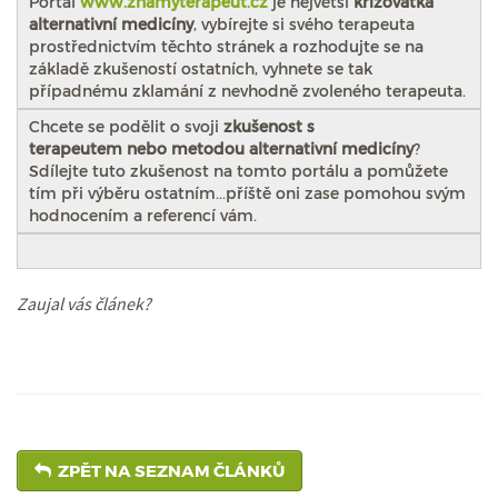
Portál
www.znamyterapeut.cz
je největší
křižovatka
alternativní medicíny
, vybírejte si svého terapeuta
prostřednictvím těchto stránek a rozhodujte se na
základě zkušeností ostatních, vyhnete se tak
případnému zklamání z nevhodně zvoleného terapeuta.
Chcete se podělit o svoji
zkušenost s
terapeutem nebo metodou alternativní medicíny
?
Sdílejte tuto zkušenost na tomto portálu a pomůžete
tím při výběru ostatním...příště oni zase pomohou svým
hodnocením a referencí vám.
Zaujal vás článek?
ZPĚT NA SEZNAM ČLÁNKŮ