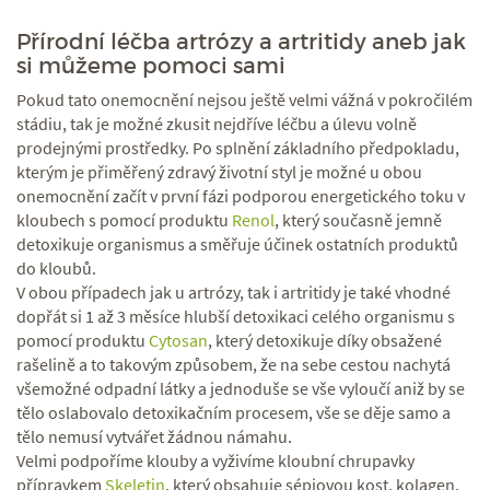
Přírodní léčba artrózy a artritidy aneb jak
si můžeme pomoci sami
Pokud tato onemocnění nejsou ještě velmi vážná v pokročilém
stádiu, tak je možné zkusit nejdříve léčbu a úlevu volně
prodejnými prostředky. Po splnění základního předpokladu,
kterým je přiměřený zdravý životní styl je možné u obou
onemocnění začít v první fázi podporou energetického toku v
kloubech s pomocí produktu
Renol
, který současně jemně
detoxikuje organismus a směřuje účinek ostatních produktů
do kloubů.
V obou případech jak u artrózy, tak i artritidy je také vhodné
dopřát si 1 až 3 měsíce hlubší detoxikaci celého organismu s
pomocí produktu
Cytosan
, který detoxikuje díky obsažené
rašelině a to takovým způsobem, že na sebe cestou nachytá
všemožné odpadní látky a jednoduše se vše vyloučí aniž by se
tělo oslabovalo detoxikačním procesem, vše se děje samo a
tělo nemusí vytvářet žádnou námahu.
Velmi podpoříme klouby a vyživíme kloubní chrupavky
přípravkem
Skeletin
, který obsahuje sépiovou kost, kolagen,