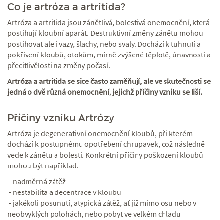
Co je artróza a artritida?
Artróza a artritida jsou zánětlivá, bolestivá onemocnění, která
postihují kloubní aparát. Destruktivní změny zánětu mohou
postihovat ale i vazy, šlachy, nebo svaly. Dochází k tuhnutí a
pokřivení kloubů, otokům, mírně zvýšené těplotě, únavnosti a
přecitlivělosti na změny počasí.
Artróza a artritida se sice často zaměňují, ale ve skutečnosti se
jedná o dvě různá onemocnění, jejichž příčiny vzniku se liší.
Příčiny vzniku Artrózy
Artróza je degenerativní onemocnění kloubů, při kterém
dochází k postupnému opotřebení chrupavek, což následně
vede k zánětu a bolesti. Konkrétní příčiny poškození kloubů
mohou být například:
- nadměrná zátěž
- nestabilita a decentrace v kloubu
- jakékoli posunutí, atypická zátěž, ať již mimo osu nebo v
neobvyklých polohách, nebo pobyt ve velkém chladu