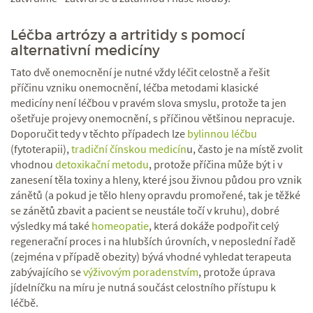
Léčba artrózy a artritidy s pomocí
alternativní medicíny
Tato dvě onemocnění je nutné vždy léčit celostně a řešit
příčinu vzniku onemocnění, léčba metodami klasické
medicíny není léčbou v pravém slova smyslu, protože ta jen
ošetřuje projevy onemocnění, s příčinou většinou nepracuje.
Doporučit tedy v těchto případech lze
bylinnou léčbu
(fytoterapii),
tradiční čínskou medicín
u, často je na místě zvolit
vhodnou
detoxikační metodu
, protože příčina může být i v
zanesení těla toxiny a hleny, které jsou živnou půdou pro vznik
zánětů (a pokud je tělo hleny opravdu promořené, tak je těžké
se zánětů zbavit a pacient se neustále točí v kruhu), dobré
výsledky má také
homeopatie
, která dokáže podpořit celý
regenerační proces i na hlubších úrovních, v neposlední řadě
(zejména v případě obezity) bývá vhodné vyhledat terapeuta
zabývajícího se
výživovým poradenstvím
, protože úprava
jídelníčku na míru je nutná součást celostního přístupu k
léčbě.