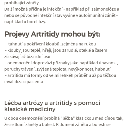
probíhající záněty.
Další možná příčina je infekční - například při salmonelóze a
nebo se původně infekční stav vyvine v autoimunitní zánět -
například u boreliózy.
Projevy Artritidy mohou být:
- tuhnutí a pokřivení kloubů, zejména na rukou
- klouby jsou teplé, hřejí, jsou zarudlé, oteklé a časem
získávají až bizardní tvar
- onemocnění doprovází příznaky jako například únavnost,
poruchy trávení, zvýšená teplota, nevýkonnost, hubnutí
- artritida má formy od velmi lehkéh průběhu až po těžkou
invalidizaci pacienta
Léčba artrózy a artritidy s pomocí
klasické medicíny
U obou onemocnění probíhá "léčba" klasickou medicínou tak,
že se tlumí záněty a bolest. K tlumení zánětu a bolesti se