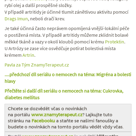
rybí olej a další prospěšné složky.
V případě artritidy je účinné tlumit zánětlivou aktivitu pomocí
Drags Imun
, neboli dračí krev.
Je také účinná často neprávem opomíjená vnější-lokální péče
o postižená místa. V případě artritidy můžeme zklidnit bolavé
měkké tkáně a vazy v okolí kloubů pomocí krému
Protektin
.
U Artrózy se zase více osvědčuje potírat bolestivá místa
krémem
Artrin
.
Pavla za Tým ZnamyTerapeut.cz
....předchozí díl seriálu o nemocech na téma: Migréna a bolesti
hlavy
Přečtěte si další díl seriálu o nemocech na téma: Cukrovka,
diabetes mellitus
Chcete se dozvědět včas o novinkách
na portálu
www.znamyterapeut.cz
? Lajkujte tuto
stránku na
Facebooku
a staňte se našimi fanoušky a
budete o novinkách na tomto portálu vědět vždy včas.