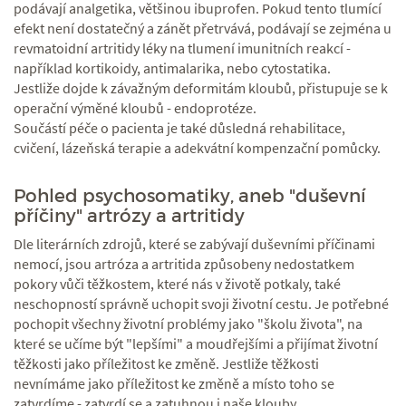
podávají analgetika, většinou ibuprofen. Pokud tento tlumící
efekt není dostatečný a zánět přetrvává, podávají se zejména u
revmatoidní artritidy léky na tlumení imunitních reakcí -
například kortikoidy, antimalarika, nebo cytostatika.
Jestliže dojde k závažným deformitám kloubů, přistupuje se k
operační výměné kloubů - endoprotéze.
Součástí péče o pacienta je také důsledná rehabilitace,
cvičení, lázeňská terapie a adekvátní kompenzační pomůcky.
Pohled psychosomatiky, aneb "duševní
příčiny" artrózy a artritidy
Dle literárních zdrojů, které se zabývají duševními příčinami
nemocí, jsou artróza a artritida způsobeny nedostatkem
pokory vůči těžkostem, které nás v životě potkaly, také
neschopností správně uchopit svoji životní cestu. Je potřebné
pochopit všechny životní problémy jako "školu života", na
které se učíme být "lepšími" a moudřejšími a přijímat životní
těžkosti jako příležitost ke změně. Jestliže těžkosti
nevnímáme jako příležitost ke změně a místo toho se
zatvrdíme - zatvrdí se a zatuhnou i naše klouby.