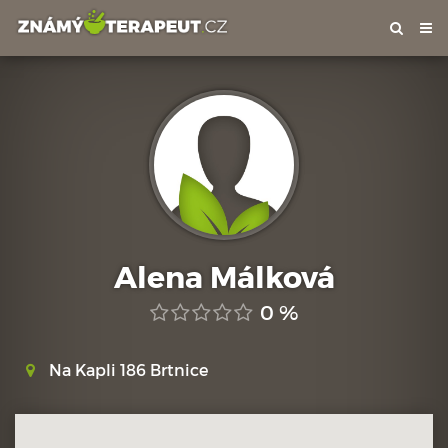
Tog
nav
Alena Málková
0 %
Na Kapli 186 Brtnice