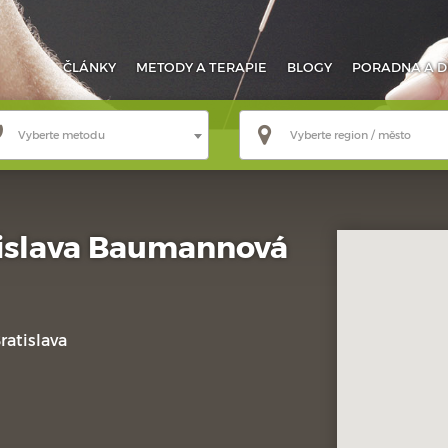
ČLÁNKY
METODY
A TERAPIE
BLOGY
PORADNA
A D
Vyberte metodu
Vyberte region / město
nislava Baumannová
atislava