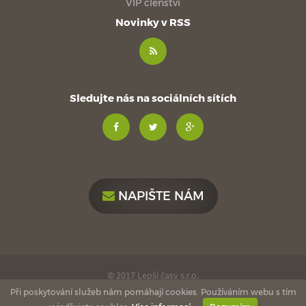
VIP členství
Novinky v RSS
Sledujte nás na sociálních sítích
NAPIŠTE NÁM
© 2017 Lepší časy s.r.o.
Při poskytování služeb nám pomáhají cookies. Používáním webu s tím
made with
by
esmedia
love