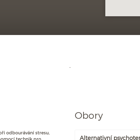
Obory
při odbourávání stresu,
Alternativní psychote
 pomocí technik pro