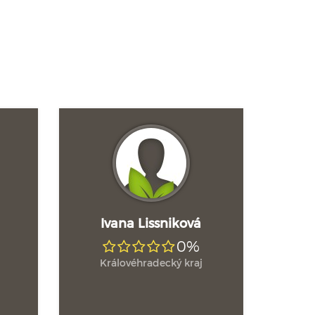
Ivana Lissniková
0%
Královéhradecký kraj