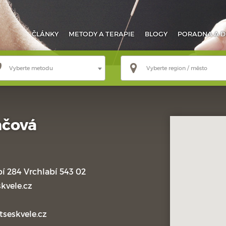
ČLÁNKY
METODY
A TERAPIE
BLOGY
PORADNA
A D
Vyberte metodu
Vyberte region / město
nčová
bí 284 Vrchlabí 543 02
kvele.cz
tseskvele.cz