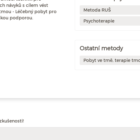
h návyků s cílem vést
Metoda RUŠ
e tmou - Léčebný pobyt pro
tickou podporou.
Psychoterapie
Ostatní metody
Pobyt ve tmě, terapie tm
zkušenosti!