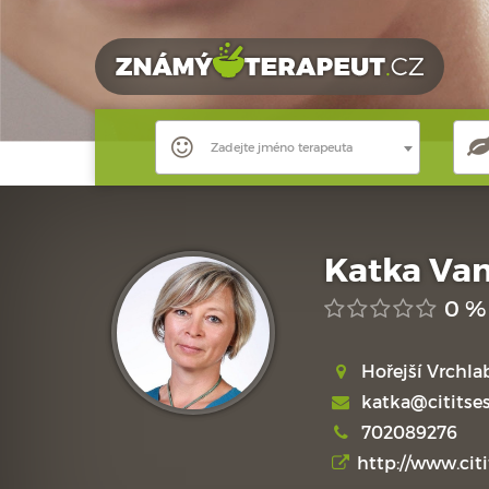
Zadejte jméno terapeuta
Katka Va
0 %
Hořejší Vrchla
katka@cititses
702089276
http://www.citi