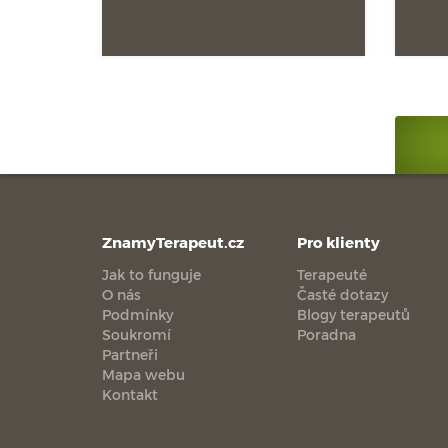
ZnamyTerapeut.cz
Pro klienty
Jak to funguje
Terapeuté
O nás
Časté dotazy
Podmínky
Blogy terapeutů
Soukromí
Poradna
Partneři
Mapa webu
Kontakt