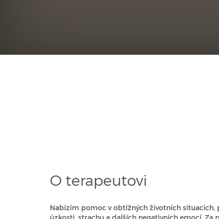
O terapeutovi
Nabízím pomoc v obtížných životních situacích, 
úzkosti, strachu a dalších negativních emocí. Za