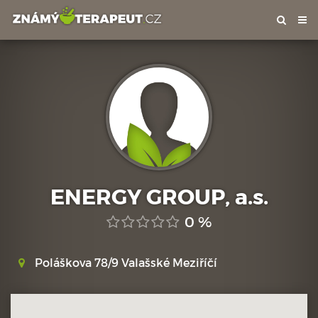
Tog
nav
ENERGY GROUP, a.s.
0 %
Poláškova 78/9 Valašské Meziříčí