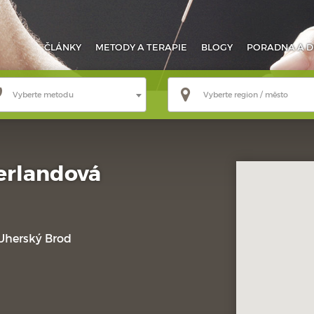
ČLÁNKY
METODY
A TERAPIE
BLOGY
PORADNA
A D
Vyberte metodu
Vyberte region / město
erlandová
Uherský Brod