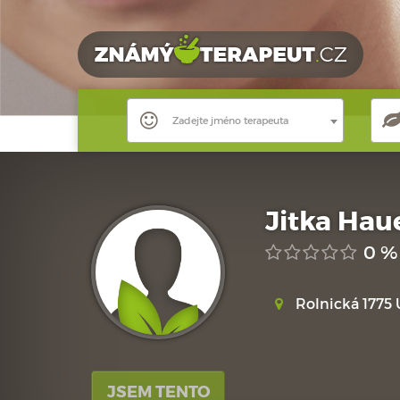
Zadejte jméno terapeuta
Jitka Hau
0 %
Rolnická 1775 
JSEM TENTO