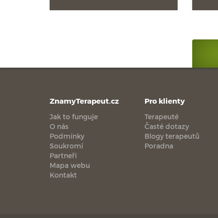
ZnamyTerapeut.cz
Pro klienty
Jak to funguje
Terapeuté
O nás
Časté dotazy
Podmínky
Blogy terapeutů
Soukromí
Poradna
Partneři
Mapa webu
Kontakt