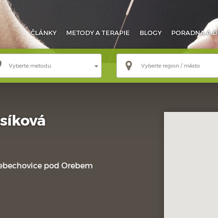
ČLÁNKY
METODY
A TERAPIE
BLOGY
PORADNA
A D
Vyberte metodu
Vyberte region / město
síková
Třebechovice pod Orebem