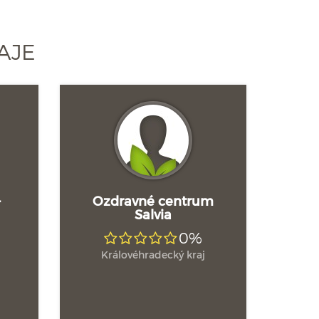
AJE
-
Ozdravné centrum
Salvia
0%
Královéhradecký kraj