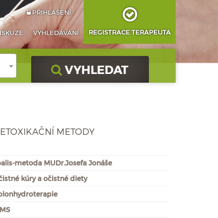
PŘIHLÁŠENÍ
REGISTRACE TERAPEUTA
ISKUZE
VYHLEDÁVÁNÍ
VYHLEDAT
ETOXIKAČNÍ METODY
oalis-metoda MUDr.Josefa Jonáše
istné kúry a očistné diety
olonhydroterapie
MS