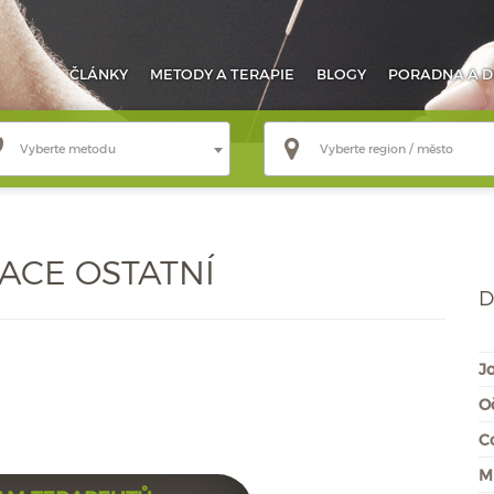
ČLÁNKY
METODY
A TERAPIE
BLOGY
PORADNA
A D
Vyberte metodu
Vyberte region / město
ACE OSTATNÍ
D
J
Oč
C
M