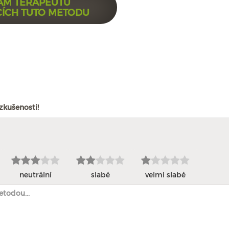
AM TERAPEUTŮ
CÍCH TUTO METODU
zkušenosti!
neutrální
slabé
velmi slabé