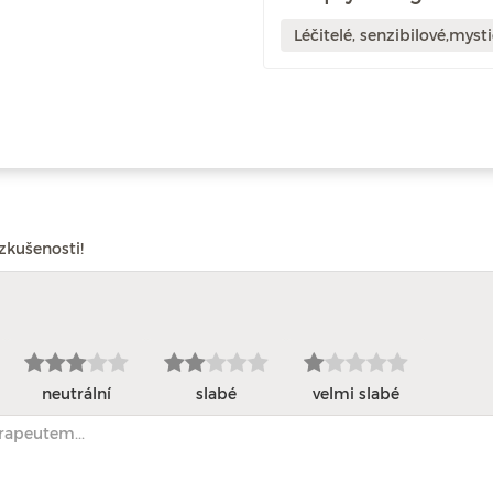
Léčitelé, senzibilové,mysti
zkušenosti!
neutrální
slabé
velmi slabé