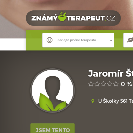
Zadejte jméno terapeuta
Jaromír 
0 %
U Školky 561 T
JSEM TENTO