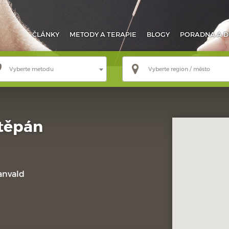
ČLÁNKY
METODY
A TERAPIE
BLOGY
PORADNA
A D
Vyberte metodu
Vyberte region / město
Štěpán
anvald