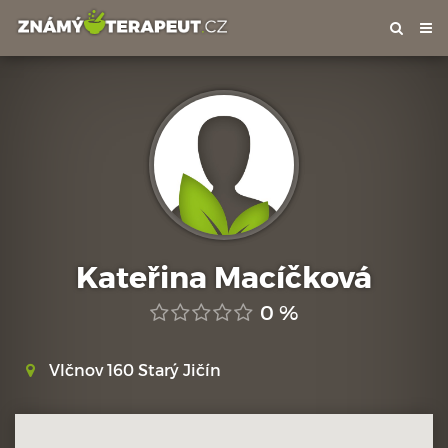
Tog
nav
Kateřina Macíčková
0 %
Vlčnov 160 Starý Jičín