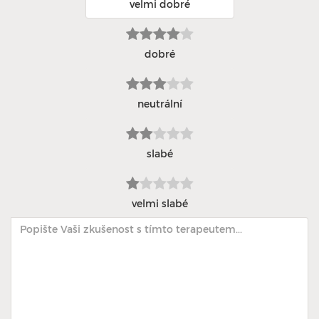
velmi dobré
dobré
neutrální
slabé
velmi slabé