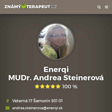
Tog
nav
Enerqi
MUDr. Andrea Steinerová
100 %
Veterná 17 Šamorín 931 01
andrea.steinerova@enerqi.sk